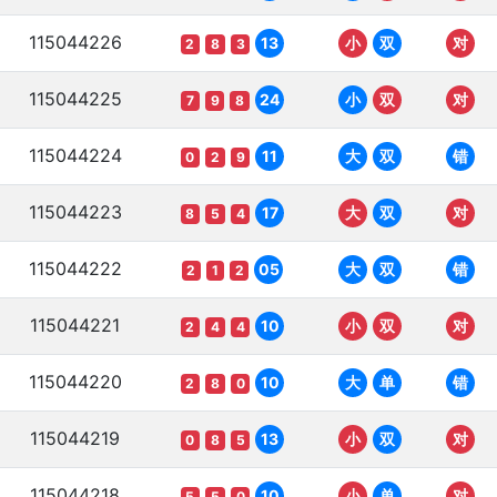
115044226
13
小
双
对
2
8
3
115044225
24
小
双
对
7
9
8
115044224
11
大
双
错
0
2
9
115044223
17
大
双
对
8
5
4
115044222
05
大
双
错
2
1
2
115044221
10
小
双
对
2
4
4
115044220
10
大
单
错
2
8
0
115044219
13
小
双
对
0
8
5
115044218
10
小
单
对
5
5
0