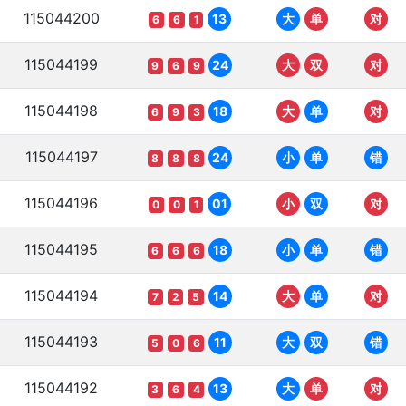
115044200
13
大
单
对
6
6
1
115044199
24
大
双
对
9
6
9
115044198
18
大
单
对
6
9
3
115044197
24
小
单
错
8
8
8
115044196
01
小
双
对
0
0
1
115044195
18
小
单
错
6
6
6
115044194
14
大
单
对
7
2
5
115044193
11
大
双
错
5
0
6
115044192
13
大
单
对
3
6
4