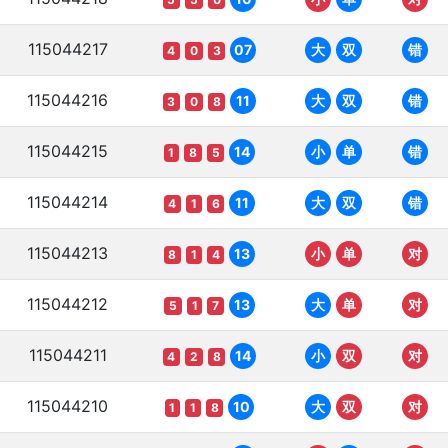
115044217
07
大
双
错
4
0
3
115044216
11
大
双
错
3
0
8
115044215
14
小
单
错
1
8
5
115044214
11
大
双
错
4
1
6
115044213
13
小
单
对
8
1
4
115044212
13
大
单
对
5
1
7
115044211
14
小
双
对
4
2
8
115044210
10
大
双
对
1
1
8