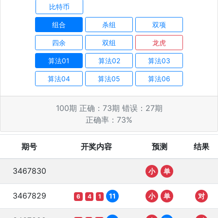
比特币
组合
杀组
双项
四余
双组
龙虎
算法01
算法02
算法03
算法04
算法05
算法06
100
期 正确：
73
期 错误：
27
期
正确率：
73
%
期号
开奖内容
预测
结果
3467830
小
单
3467829
11
小
单
对
6
4
1