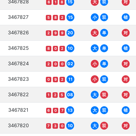
3467828
15
大
双
对
6
1
8
3467827
15
小
双
错
5
8
2
3467826
20
大
单
对
2
9
9
3467825
10
大
单
错
8
0
2
3467824
02
小
单
对
2
0
0
3467823
11
小
双
对
0
9
2
3467822
08
大
双
对
1
2
5
3467821
13
大
双
错
6
0
7
3467820
10
大
双
对
7
3
0