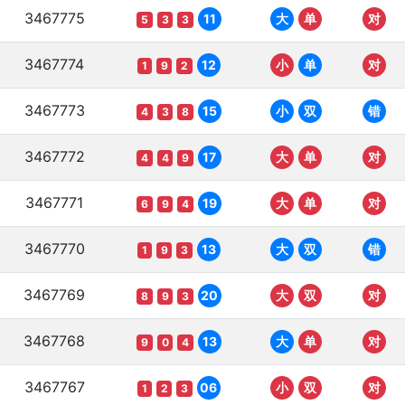
3467775
11
大
单
对
5
3
3
3467774
12
小
单
对
1
9
2
3467773
15
小
双
错
4
3
8
3467772
17
大
单
对
4
4
9
3467771
19
大
单
对
6
9
4
3467770
13
大
双
错
1
9
3
3467769
20
大
双
对
8
9
3
3467768
13
大
单
对
9
0
4
3467767
06
小
双
对
1
2
3