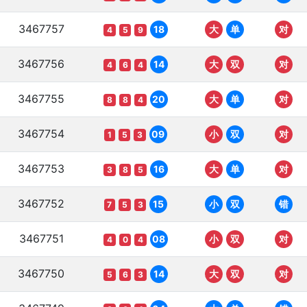
3467757
18
大
单
对
4
5
9
3467756
14
大
双
对
4
6
4
3467755
20
大
单
对
8
8
4
3467754
09
小
双
对
1
5
3
3467753
16
大
单
对
3
8
5
3467752
15
小
双
错
7
5
3
3467751
08
小
双
对
4
0
4
3467750
14
大
双
对
5
6
3