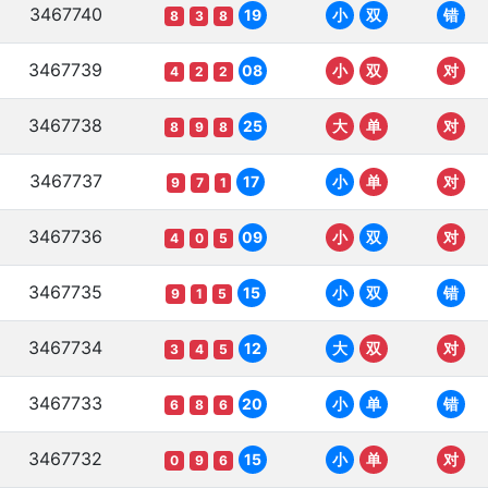
3467740
19
小
双
错
8
3
8
3467739
08
小
双
对
4
2
2
3467738
25
大
单
对
8
9
8
3467737
17
小
单
对
9
7
1
3467736
09
小
双
对
4
0
5
3467735
15
小
双
错
9
1
5
3467734
12
大
双
对
3
4
5
3467733
20
小
单
错
6
8
6
3467732
15
小
单
对
0
9
6